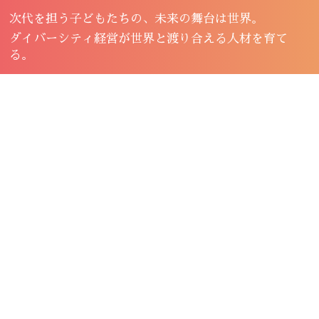
次代を担う子どもたちの、未来の舞台は世界。
ダイバーシティ経営が世界と渡り合える人材を育て
る。
INFORMATION
インフォメーション
夏季休暇のお知らせ / Summer Holiday
OTHER
2026.07.31
Notice
エプソムカレッジ東京とMOU締結 ～世
PRESS
2026.05.28
界へつながる東京エリアの進学ルートを
強化～
京都の名門IB校 KISとMOUを締結。京
PRESS
2026.05.15
都・高槻エリアの進学ルートを強化
世界最高峰の英国名門校NLCSと提携。
PRESS
2026.04.23
兵庫エリアにおける「優先教育パートナ
ーシップ」を締結
みらい創造の杜学園 新体制スタート｜理