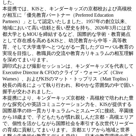
した。
本提携では、KISと、キンダーキッズの京都校および高槻校
が相互に「優先教育パートナー（Preferred Education
Partners）」として認定いたしました。1957年の創立以来、
地域において高い信頼と長い歴史を持ち、2026年3月には京
都大学ともMOUを締結するなど、国際的な学術・教育拠点
として存在感を高めるKISと、幼児教育から中等・高等教
育、そして大学進学へとつながる一貫したグローバル教育の
実現を目指し、教職員の交流や教育カリキュラムの相互理解
を深めてまいります。
調印式および撮影セッションは、キンダーキッズを代表して
Executive Director & CFOのクライブ・ウォーンズ（Clive
Warnes）、およびKISのマット・トップリス（Matt Topliss）
校長の両名によって執り行われ、和やかな雰囲気の中で固い
握手が交わされました。
本提携により、キンダーキッズ京都校・高槻校で培われた豊
かな探究心や英語コミュニケーション力を、KISが提供する
国際基準のIB一貫カリキュラムへとスムーズに接続。卒園後
から18歳まで、子どもたちが慣れ親しんだ京都・高槻エリア
で、個性を活かしながら国際社会を牽引する次世代リーダー
の育成に貢献してまいります。 京都エリアから地域と世界