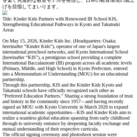
を繋ぐ先進的な教育モデルを発信し、日本の教育環境の底上
げを目指してまいります。
Title: Kinder Kids Partners with Renowned IB School KIS,
Strengthening Educational Pathways in Kyoto and Takatsuki
Areas
On May 15, 2026, Kinder Kids Inc. (Headquarters: Osaka;
hereinafter “Kinder Kids”), operator of one of Japan's largest
international preschool networks, and Kyoto International School
(hereinafter “KIS”), a prestigious school providing a complete
International Baccalaureate (IB) program across all academic levels
(Primary, Middle, and High School) in Kyoto Prefecture, entered
into a Memorandum of Understanding (MOU) for an educational
partnership.
Through this partnership, KIS and the Kinder Kids Kyoto and
Takatsuki schools have officially recognized each other as
"Preferred Education Partners." Sharing a strong foundation of trust
and history in the community since 1957—and having recently
signed an MOU with Kyoto University in March 2026 to expand
international academic opportunities—KIS and Kinder Kids aim to
realize a seamless global education spanning from early childhood
through to university entrance by deepening faculty exchange and
mutual understanding of their respective curricula.
The official signing ceremony and photoshoot session were