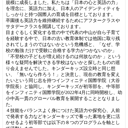
規模に成長しました。私たちは「日本の心と英語の力」
を理念に、英語力に加え、日本人のアイデンティティを
しっかりと持つ国際人の育成を目標としております。
卒園後も英語力を維持継続するためにアフタークラスや
サタデークラスを開講しております。
目まぐるしく変化する世の中で代表の中山が自ら子育て
を経験する中で、日本の古い教育体制では他国に取り残
されてしまうのではないかという危機感と、「なぜ、学
校の勉強 だけで受験に合格する学力がつかないのか」
「不登校の子どもが増え続けるのは何故なのか 」という
様々な疑問を解決できる学校はないかと探したものの巡
り会えませんでした。キンダーキッズ設立時と同じ想
い、「無いなら作ろう！」と決意し、現在の教育を変え
たいという同じ志を持つインフィニティ国際学院（大谷
学院長）と協同し、キンダーキッズが初等部を、中等部
をインフィニティ国際学院が2022年4月に同時開校し、幼
小中高一貫のグローバル教育を展開することとなりまし
た。
４技能をバランスよく身につけた英語力や探究心、人前
で発表する力などキンダーキッズで養った素地を更に活
かせるよう初等部では以下の８つのプログラムを軸とし